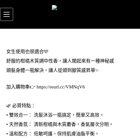
女生使用也很適合🩵
舒服的柑橘木質調中性香，讓人聞起來有一種神秘感
頭髮身體一瓶解決，讓人從頭到腳質感昇華✨
加入購物車👉
https://reurl.cc/VMNqV6
🌿 必買特點：
• 雙效合一： 洗髮沐浴一瓶搞定，簡單又高效。
• 天然香氛： 清新柑橘與木質麝香，香氣層次分明。
• 溫和配方： 低敏呵護，保持肌膚油脂平衡。