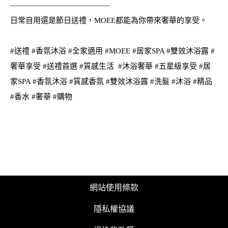
—————————————
日常自用還是節日送禮，MOEE都能為你帶來奢華的享受。
#送禮
#香氛沐浴
#全家適用
#MOEE
#居家SPA
#雙效沐浴露
#
奢華享受
#送禮首選
#質感生活
#沐浴奢華
#五星級享受
#居
家SPA
#香氛沐浴
#質感香氛
#雙效沐浴露
#洗髮
#沐浴
#精品
#香水
#奢華
#購物
網站使用條款
隱私權協議